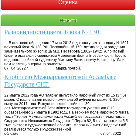
Оценка
Новости
Разновидности цвета. Блока № 130.
В почтовое обращение 17 мая 2012 года поступил в продажу №1591
почтовый блок № 130 РФ. Посвящённый 150 -летию со дня рождения
замечательного живописца М.В. Нестерова (1862- 1942). А почтовый
блок-то оказался с сюрпризом А зелёный фон, а Б серый фон. Просто
подарок на юбилей художнику Михаилу Васильевичу Нестерову. Да и
нам коллекционерам на радость!
07 . 04. 2022 г. Марка почтой.
К юбилею Межпарламентской Ассамблее
Государств СНГ.
22 марта 2022 года АО "Марка" выпустило марочный лист из 15 (3 * 5)
марок. С надпечаткой нового номинала 50 рублей на марке № 2204
выпуска 2017 года. Выпуск посвящён юбилею 30
лет Межпарламентской Ассамблее государств участников СНГ
образованного 27 марта в 1992 году. На верхнем поле марочного листа
текст " 30 лет Межпарламентской Ассамблее государств - участников
Содружества Независимых Государств". Тираж 82, 5 тыс. марок или 5,5
тыс. листов в художественной обложке. Марочный лист с надпечаткой
реализуется только в художественной
обложке. 07. 04. 2022