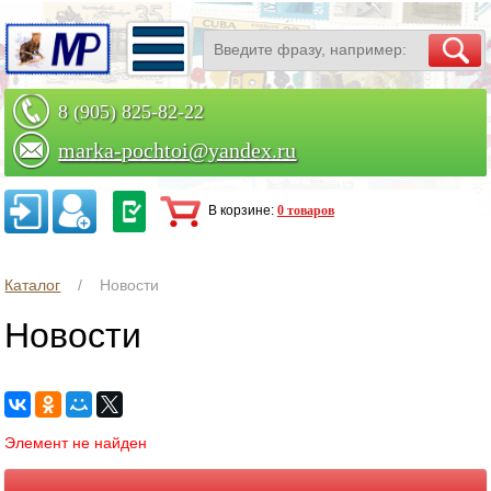
8 (905) 825-82-22
marka-pochtoi@yandex.ru
Заказать по телефону
В корзине:
0 товаров
Каталог
Новости
Новости
Элемент не найден