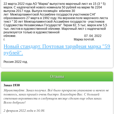
22 марта 2022 года АО "Марка" выпустило марочный лист из 15 (3 * 5)
марок. С надпечаткой нового номинала 50 рублей на марке № 2204
выпуска 2017 года. Выпуск посвящён юбилею 30
лет Межпарламентской Ассамблее государств участников СНГ
образованного 27 марта в 1992 году. На верхнем поле марочного листа
текст " 30 лет Межпарламентской Ассамблее государств - участников
Содружества Независимых Государств". Тираж 82, 5 тыс. марок или 5,5
тыс. листов в художественной обложке. Марочный лист с надпечаткой
реализуется только в художественной
обложке. 07. 04. 2022
г. Марка почтой.
Новый стандарт. Почтовая тарифная марка "59
рублей".
Россия 2022 год.
Отзывы
Заказ 1930
Здравствуйте. Заказ получил. Всё было прекрасно упаковано и ничего не
помялось, заказ пришёл очень быстро. Благодарю Вас. С большей
степенью вероятности в следующем месяце сделаю еще один заказ.
Всего доброго!
2 февраля 2022 года в 16:06