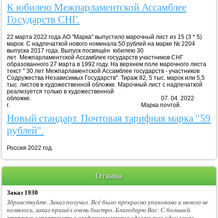
К юбилею Межпарламентской Ассамблее
Государств СНГ.
22 марта 2022 года АО "Марка" выпустило марочный лист из 15 (3 * 5)
марок. С надпечаткой нового номинала 50 рублей на марке № 2204
выпуска 2017 года. Выпуск посвящён юбилею 30
лет Межпарламентской Ассамблее государств участников СНГ
образованного 27 марта в 1992 году. На верхнем поле марочного листа
текст " 30 лет Межпарламентской Ассамблее государств - участников
Содружества Независимых Государств". Тираж 82, 5 тыс. марок или 5,5
тыс. листов в художественной обложке. Марочный лист с надпечаткой
реализуется только в художественной
обложке. 07. 04. 2022
г. Марка почтой.
Новый стандарт. Почтовая тарифная марка "59
рублей".
Россия 2022 год.
Отзывы
Заказ 1930
Здравствуйте. Заказ получил. Всё было прекрасно упаковано и ничего не
помялось, заказ пришёл очень быстро. Благодарю Вас. С большей
степенью вероятности в следующем месяце сделаю еще один заказ.