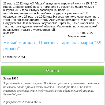
22 марта 2022 года АО "Марка" выпустило марочный лист из 15 (3 * 5)
марок. С надпечаткой нового номинала 50 рублей на марке № 2204
выпуска 2017 года. Выпуск посвящён юбилею 30
лет Межпарламентской Ассамблее государств участников СНГ
образованного 27 марта в 1992 году. На верхнем поле марочного листа
текст " 30 лет Межпарламентской Ассамблее государств - участников
Содружества Независимых Государств". Тираж 82, 5 тыс. марок или 5,5
тыс. листов в художественной обложке. Марочный лист с надпечаткой
реализуется только в художественной
обложке. 07. 04. 2022
г. Марка почтой.
Новый стандарт. Почтовая тарифная марка "59
рублей".
Россия 2022 год.
Отзывы
Заказ 1930
Здравствуйте. Заказ получил. Всё было прекрасно упаковано и ничего не
помялось, заказ пришёл очень быстро. Благодарю Вас. С большей
степенью вероятности в следующем месяце сделаю еще один заказ.
Всего доброго!
2 февраля 2022 года в 16:06