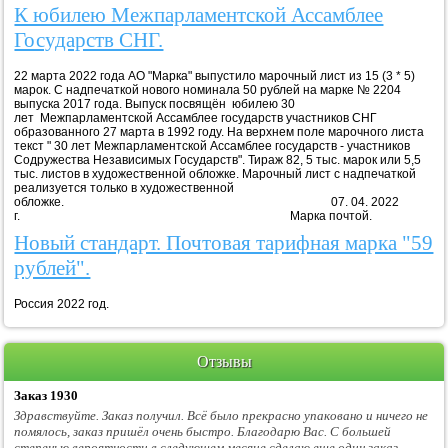
К юбилею Межпарламентской Ассамблее
Государств СНГ.
22 марта 2022 года АО "Марка" выпустило марочный лист из 15 (3 * 5)
марок. С надпечаткой нового номинала 50 рублей на марке № 2204
выпуска 2017 года. Выпуск посвящён юбилею 30
лет Межпарламентской Ассамблее государств участников СНГ
образованного 27 марта в 1992 году. На верхнем поле марочного листа
текст " 30 лет Межпарламентской Ассамблее государств - участников
Содружества Независимых Государств". Тираж 82, 5 тыс. марок или 5,5
тыс. листов в художественной обложке. Марочный лист с надпечаткой
реализуется только в художественной
обложке. 07. 04. 2022
г. Марка почтой.
Новый стандарт. Почтовая тарифная марка "59
рублей".
Россия 2022 год.
Отзывы
Заказ 1930
Здравствуйте. Заказ получил. Всё было прекрасно упаковано и ничего не
помялось, заказ пришёл очень быстро. Благодарю Вас. С большей
степенью вероятности в следующем месяце сделаю еще один заказ.