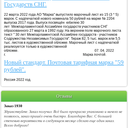
Государств СНГ.
22 марта 2022 года АО "Марка" выпустило марочный лист из 15 (3 * 5)
марок. С надпечаткой нового номинала 50 рублей на марке № 2204
выпуска 2017 года. Выпуск посвящён юбилею 30
лет Межпарламентской Ассамблее государств участников СНГ
образованного 27 марта в 1992 году. На верхнем поле марочного листа
текст " 30 лет Межпарламентской Ассамблее государств - участников
Содружества Независимых Государств". Тираж 82, 5 тыс. марок или 5,5
тыс. листов в художественной обложке. Марочный лист с надпечаткой
реализуется только в художественной
обложке. 07. 04. 2022
г. Марка почтой.
Новый стандарт. Почтовая тарифная марка "59
рублей".
Россия 2022 год.
Отзывы
Заказ 1930
Здравствуйте. Заказ получил. Всё было прекрасно упаковано и ничего не
помялось, заказ пришёл очень быстро. Благодарю Вас. С большей
степенью вероятности в следующем месяце сделаю еще один заказ.
Всего доброго!