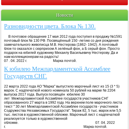
Новости
Разновидности цвета. Блока № 130.
В почтовое обращение 17 мая 2012 года поступил в продажу №1591
почтовый блок № 130 РФ. Посвящённый 150 -летию со дня рождения
замечательного живописца М.В. Нестерова (1862- 1942). А почтовый
блок-то оказался с сюрпризом А зелёный фон, а Б серый фон. Просто
подарок на юбилей художнику Михаилу Васильевичу Нестерову. Да и
нам коллекционерам на радость!
07 . 04. 2022 г. Марка почтой.
К юбилею Межпарламентской Ассамблее
Государств СНГ.
22 марта 2022 года АО "Марка" выпустило марочный лист из 15 (3 * 5)
марок. С надпечаткой нового номинала 50 рублей на марке № 2204
выпуска 2017 года. Выпуск посвящён юбилею 30
лет Межпарламентской Ассамблее государств участников СНГ
образованного 27 марта в 1992 году. На верхнем поле марочного листа
текст " 30 лет Межпарламентской Ассамблее государств - участников
Содружества Независимых Государств". Тираж 82, 5 тыс. марок или 5,5
тыс. листов в художественной обложке. Марочный лист с надпечаткой
реализуется только в художественной
обложке. 07. 04. 2022
г. Марка почтой.