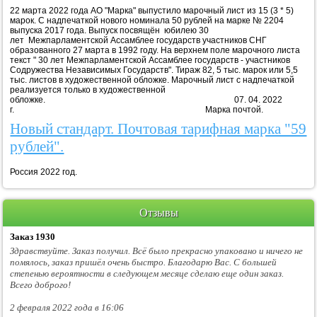
22 марта 2022 года АО "Марка" выпустило марочный лист из 15 (3 * 5)
марок. С надпечаткой нового номинала 50 рублей на марке № 2204
выпуска 2017 года. Выпуск посвящён юбилею 30
лет Межпарламентской Ассамблее государств участников СНГ
образованного 27 марта в 1992 году. На верхнем поле марочного листа
текст " 30 лет Межпарламентской Ассамблее государств - участников
Содружества Независимых Государств". Тираж 82, 5 тыс. марок или 5,5
тыс. листов в художественной обложке. Марочный лист с надпечаткой
реализуется только в художественной
обложке. 07. 04. 2022
г. Марка почтой.
Новый стандарт. Почтовая тарифная марка "59
рублей".
Россия 2022 год.
Отзывы
Заказ 1930
Здравствуйте. Заказ получил. Всё было прекрасно упаковано и ничего не
помялось, заказ пришёл очень быстро. Благодарю Вас. С большей
степенью вероятности в следующем месяце сделаю еще один заказ.
Всего доброго!
2 февраля 2022 года в 16:06