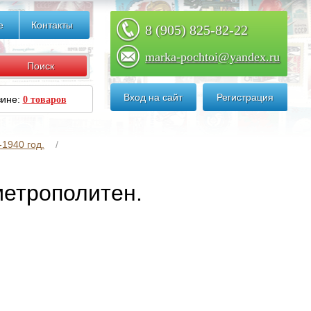
е
Контакты
8 (905) 825-82-22
marka-pochtoi@yandex.ru
Вход на сайт
Регистрация
зине:
0 товаров
1940 год.
метрополитен.