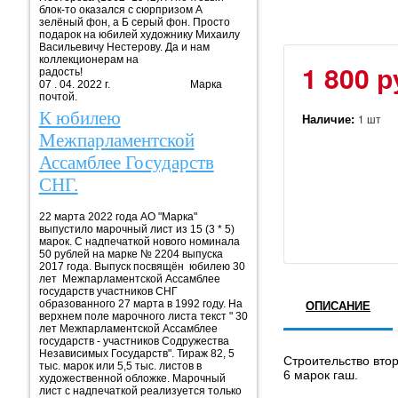
блок-то оказался с сюрпризом А
зелёный фон, а Б серый фон. Просто
подарок на юбилей художнику Михаилу
Васильевичу Нестерову. Да и нам
коллекционерам на
1 800 р
радость!
07 . 04. 2022 г. Марка
почтой.
К юбилею
Наличие:
1 шт
Межпарламентской
Ассамблее Государств
СНГ.
22 марта 2022 года АО "Марка"
выпустило марочный лист из 15 (3 * 5)
марок. С надпечаткой нового номинала
50 рублей на марке № 2204 выпуска
2017 года. Выпуск посвящён юбилею 30
лет Межпарламентской Ассамблее
государств участников СНГ
образованного 27 марта в 1992 году. На
ОПИСАНИЕ
верхнем поле марочного листа текст " 30
лет Межпарламентской Ассамблее
государств - участников Содружества
Независимых Государств". Тираж 82, 5
Строительство вто
тыс. марок или 5,5 тыс. листов в
6 марок гаш.
художественной обложке. Марочный
лист с надпечаткой реализуется только