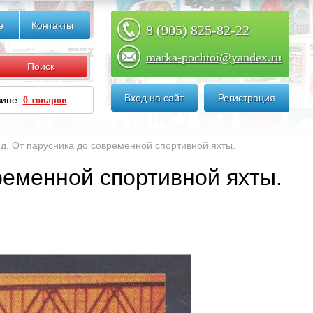
е
Контакты
8 (905) 825-82-22
marka-pochtoi@yandex.ru
Вход на сайт
Регистрация
зине:
0 товаров
д. От парусника до современной спортивной яхты.
ременной спортивной яхты.