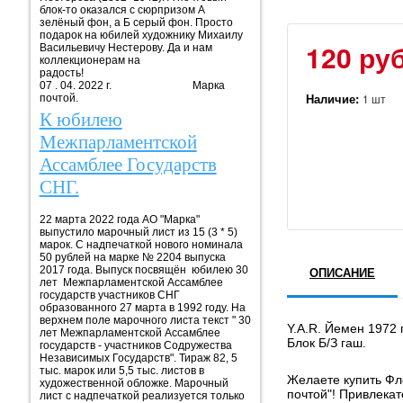
блок-то оказался с сюрпризом А
зелёный фон, а Б серый фон. Просто
подарок на юбилей художнику Михаилу
120 руб
Васильевичу Нестерову. Да и нам
коллекционерам на
радость!
07 . 04. 2022 г. Марка
Наличие:
1 шт
почтой.
К юбилею
Межпарламентской
Ассамблее Государств
СНГ.
22 марта 2022 года АО "Марка"
выпустило марочный лист из 15 (3 * 5)
марок. С надпечаткой нового номинала
50 рублей на марке № 2204 выпуска
2017 года. Выпуск посвящён юбилею 30
ОПИСАНИЕ
лет Межпарламентской Ассамблее
государств участников СНГ
образованного 27 марта в 1992 году. На
верхнем поле марочного листа текст " 30
Y.A.R. Йемен 1972 
лет Межпарламентской Ассамблее
Блок Б/З гаш.
государств - участников Содружества
Независимых Государств". Тираж 82, 5
тыс. марок или 5,5 тыс. листов в
Желаете купить Фло
художественной обложке. Марочный
почтой"! Привлека
лист с надпечаткой реализуется только