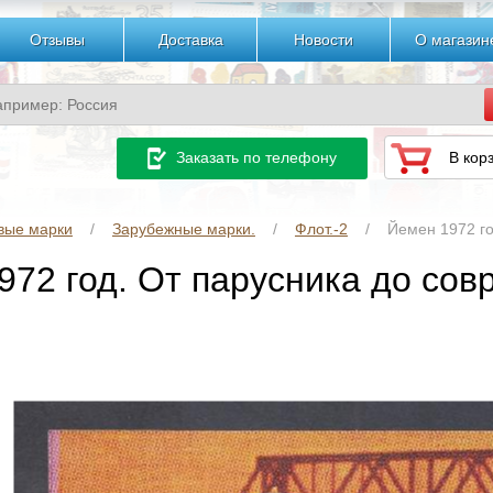
Отзывы
Доставка
Новости
О магазин
Заказать по телефону
В кор
вые марки
Зарубежные марки.
Флот.-2
Йемен 1972 го
972 год. От парусника до сов