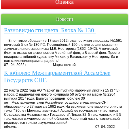
Оценка
Новости
Разновидности цвета. Блока № 130.
В почтовое обращение 17 мая 2012 года поступил в продажу №1591
почтовый блок № 130 РФ. Посвящённый 150 -летию со дня рождения
замечательного живописца М.В. Нестерова (1862- 1942). А почтовый
блок-то оказался с сюрпризом А зелёный фон, а Б серый фон. Просто
подарок на юбилей художнику Михаилу Васильевичу Нестерову. Да и
нам коллекционерам на радость!
07 . 04. 2022 г. Марка почтой.
К юбилею Межпарламентской Ассамблее
Государств СНГ.
22 марта 2022 года АО "Марка" выпустило марочный лист из 15 (3 * 5)
марок. С надпечаткой нового номинала 50 рублей на марке № 2204
выпуска 2017 года. Выпуск посвящён юбилею 30
лет Межпарламентской Ассамблее государств участников СНГ
образованного 27 марта в 1992 году. На верхнем поле марочного листа
текст " 30 лет Межпарламентской Ассамблее государств - участников
Содружества Независимых Государств". Тираж 82, 5 тыс. марок или 5,5
тыс. листов в художественной обложке. Марочный лист с надпечаткой
реализуется только в художественной
обложке. 07. 04. 2022