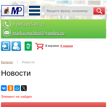
8 (905) 825-82-22
marka-pochtoi@yandex.ru
Заказать по телефону
В корзине:
0 товаров
Каталог
Новости
Новости
Элемент не найден