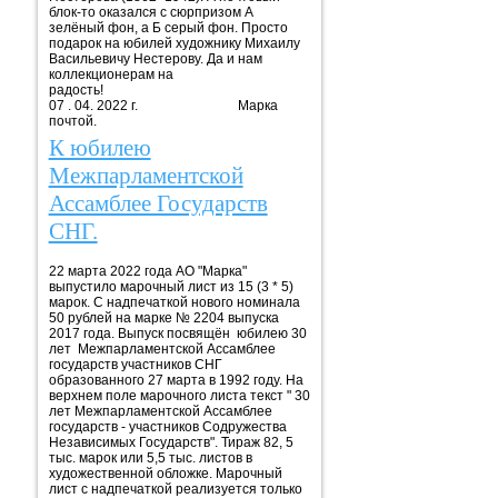
блок-то оказался с сюрпризом А
зелёный фон, а Б серый фон. Просто
подарок на юбилей художнику Михаилу
Васильевичу Нестерову. Да и нам
коллекционерам на
радость!
07 . 04. 2022 г. Марка
почтой.
К юбилею
Межпарламентской
Ассамблее Государств
СНГ.
22 марта 2022 года АО "Марка"
выпустило марочный лист из 15 (3 * 5)
марок. С надпечаткой нового номинала
50 рублей на марке № 2204 выпуска
2017 года. Выпуск посвящён юбилею 30
лет Межпарламентской Ассамблее
государств участников СНГ
образованного 27 марта в 1992 году. На
верхнем поле марочного листа текст " 30
лет Межпарламентской Ассамблее
государств - участников Содружества
Независимых Государств". Тираж 82, 5
тыс. марок или 5,5 тыс. листов в
художественной обложке. Марочный
лист с надпечаткой реализуется только