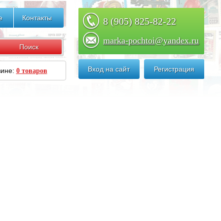
е
Контакты
8 (905) 825-82-22
marka-pochtoi@yandex.ru
Вход на сайт
Регистрация
зине:
0 товаров