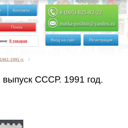
е
Контакты
8 (905) 825-82-22
marka-pochtoi@yandex.ru
Вход на сайт
Регистрация
зине:
0 товаров
961-1991 гг.
 выпуск СССР. 1991 год.