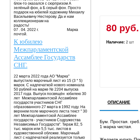
блок-то оказался с сюрпризом А
зелёный фон, а Б серый фон. Просто
подарок на юбилей художнику Михаилу
Васильевичу Нестерову. Да и нам
коллекционерам на
80 руб.
радость!
07 . 04. 2022 г. Марка
почтой.
К юбилею
Наличие:
2 шт
Межпарламентской
Ассамблее Государств
СНГ.
22 марта 2022 года АО "Марка"
выпустило марочный лист из 15 (3 * 5)
марок. С надпечаткой нового номинала
50 рублей на марке № 2204 выпуска
2017 года. Выпуск посвящён юбилею 30
лет Межпарламентской Ассамблее
ОПИСАНИЕ
государств участников СНГ
образованного 27 марта в 1992 году. На
верхнем поле марочного листа текст " 30
лет Межпарламентской Ассамблее
государств - участников Содружества
Бум. Простая. греб. 
Независимых Государств". Тираж 82, 5
1 марка чистая.
тыс. марок или 5,5 тыс. листов в
художественной обложке. Марочный
лист с надпечаткой реализуется только
Желаете купить Поч