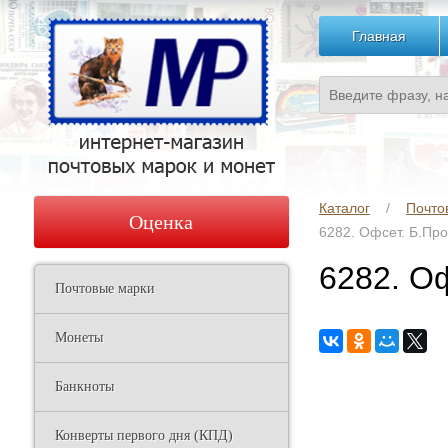
Главная
Каталог
Почто
Оценка
6282. Офсет. Б.Про
6282. О
Почтовые марки
Монеты
Банкноты
Конверты первого дня (КПД)