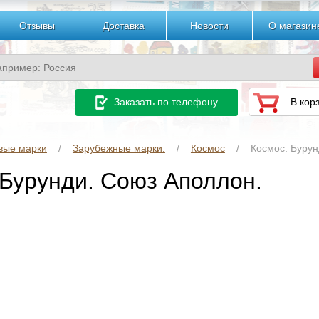
Отзывы
Доставка
Новости
О магазин
Заказать по телефону
В кор
вые марки
Зарубежные марки.
Космос
Космос. Бурун
 Бурунди. Союз Аполлон.