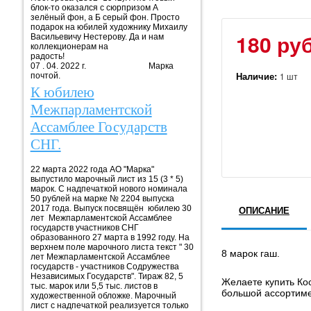
блок-то оказался с сюрпризом А
зелёный фон, а Б серый фон. Просто
подарок на юбилей художнику Михаилу
180 руб
Васильевичу Нестерову. Да и нам
коллекционерам на
радость!
07 . 04. 2022 г. Марка
Наличие:
1 шт
почтой.
К юбилею
Межпарламентской
Ассамблее Государств
СНГ.
22 марта 2022 года АО "Марка"
выпустило марочный лист из 15 (3 * 5)
марок. С надпечаткой нового номинала
50 рублей на марке № 2204 выпуска
2017 года. Выпуск посвящён юбилею 30
ОПИСАНИЕ
лет Межпарламентской Ассамблее
государств участников СНГ
образованного 27 марта в 1992 году. На
верхнем поле марочного листа текст " 30
8 марок гаш.
лет Межпарламентской Ассамблее
государств - участников Содружества
Независимых Государств". Тираж 82, 5
Желаете купить Ко
тыс. марок или 5,5 тыс. листов в
большой ассортиме
художественной обложке. Марочный
лист с надпечаткой реализуется только