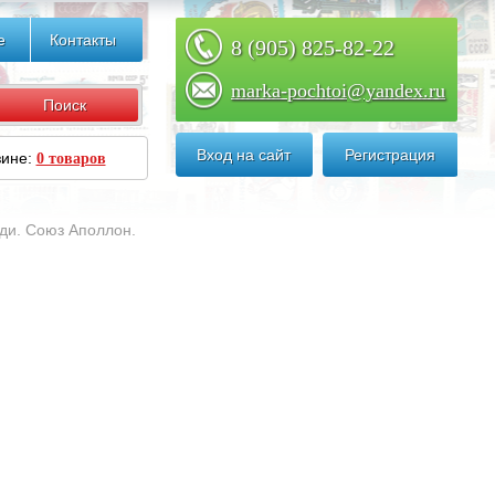
е
Контакты
8 (905) 825-82-22
marka-pochtoi@yandex.ru
Вход на сайт
Регистрация
зине:
0 товаров
ди. Союз Аполлон.