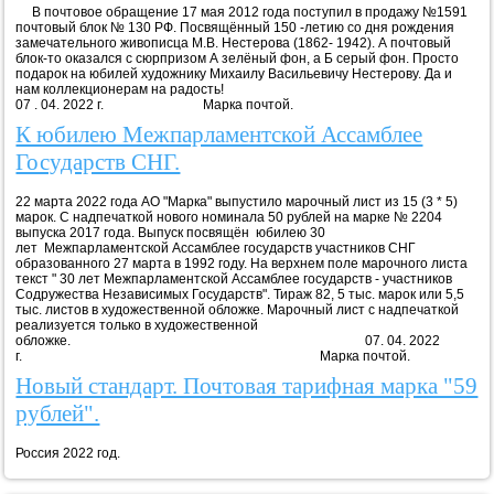
В почтовое обращение 17 мая 2012 года поступил в продажу №1591
почтовый блок № 130 РФ. Посвящённый 150 -летию со дня рождения
замечательного живописца М.В. Нестерова (1862- 1942). А почтовый
блок-то оказался с сюрпризом А зелёный фон, а Б серый фон. Просто
подарок на юбилей художнику Михаилу Васильевичу Нестерову. Да и
нам коллекционерам на радость!
07 . 04. 2022 г. Марка почтой.
К юбилею Межпарламентской Ассамблее
Государств СНГ.
22 марта 2022 года АО "Марка" выпустило марочный лист из 15 (3 * 5)
марок. С надпечаткой нового номинала 50 рублей на марке № 2204
выпуска 2017 года. Выпуск посвящён юбилею 30
лет Межпарламентской Ассамблее государств участников СНГ
образованного 27 марта в 1992 году. На верхнем поле марочного листа
текст " 30 лет Межпарламентской Ассамблее государств - участников
Содружества Независимых Государств". Тираж 82, 5 тыс. марок или 5,5
тыс. листов в художественной обложке. Марочный лист с надпечаткой
реализуется только в художественной
обложке. 07. 04. 2022
г. Марка почтой.
Новый стандарт. Почтовая тарифная марка "59
рублей".
Россия 2022 год.