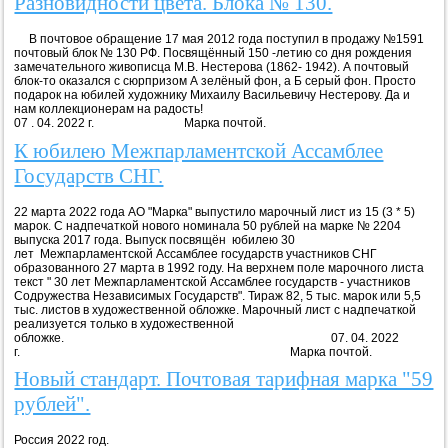
Разновидности цвета. Блока № 130.
В почтовое обращение 17 мая 2012 года поступил в продажу №1591
почтовый блок № 130 РФ. Посвящённый 150 -летию со дня рождения
замечательного живописца М.В. Нестерова (1862- 1942). А почтовый
блок-то оказался с сюрпризом А зелёный фон, а Б серый фон. Просто
подарок на юбилей художнику Михаилу Васильевичу Нестерову. Да и
нам коллекционерам на радость!
07 . 04. 2022 г. Марка почтой.
К юбилею Межпарламентской Ассамблее
Государств СНГ.
22 марта 2022 года АО "Марка" выпустило марочный лист из 15 (3 * 5)
марок. С надпечаткой нового номинала 50 рублей на марке № 2204
выпуска 2017 года. Выпуск посвящён юбилею 30
лет Межпарламентской Ассамблее государств участников СНГ
образованного 27 марта в 1992 году. На верхнем поле марочного листа
текст " 30 лет Межпарламентской Ассамблее государств - участников
Содружества Независимых Государств". Тираж 82, 5 тыс. марок или 5,5
тыс. листов в художественной обложке. Марочный лист с надпечаткой
реализуется только в художественной
обложке. 07. 04. 2022
г. Марка почтой.
Новый стандарт. Почтовая тарифная марка "59
рублей".
Россия 2022 год.