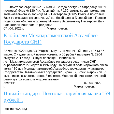
В почтовое обращение 17 мая 2012 года поступил в продажу №1591
почтовый блок № 130 РФ. Посвящённый 150 -летию со дня рождения
замечательного живописца М.В. Нестерова (1862- 1942). А почтовый
блок-то оказался с сюрпризом А зелёный фон, а Б серый фон. Просто
подарок на юбилей художнику Михаилу Васильевичу Нестерову. Да и
нам коллекционерам на радость!
07 . 04. 2022 г. Марка почтой.
К юбилею Межпарламентской Ассамблее
Государств СНГ.
22 марта 2022 года АО "Марка" выпустило марочный лист из 15 (3 * 5)
марок. С надпечаткой нового номинала 50 рублей на марке № 2204
выпуска 2017 года. Выпуск посвящён юбилею 30
лет Межпарламентской Ассамблее государств участников СНГ
образованного 27 марта в 1992 году. На верхнем поле марочного листа
текст " 30 лет Межпарламентской Ассамблее государств - участников
Содружества Независимых Государств". Тираж 82, 5 тыс. марок или 5,5
тыс. листов в художественной обложке. Марочный лист с надпечаткой
реализуется только в художественной
обложке. 07. 04. 2022
г. Марка почтой.
Новый стандарт. Почтовая тарифная марка "59
рублей".
Россия 2022 год.