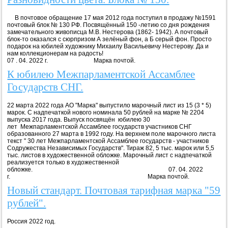
В почтовое обращение 17 мая 2012 года поступил в продажу №1591
почтовый блок № 130 РФ. Посвящённый 150 -летию со дня рождения
замечательного живописца М.В. Нестерова (1862- 1942). А почтовый
блок-то оказался с сюрпризом А зелёный фон, а Б серый фон. Просто
подарок на юбилей художнику Михаилу Васильевичу Нестерову. Да и
нам коллекционерам на радость!
07 . 04. 2022 г. Марка почтой.
К юбилею Межпарламентской Ассамблее
Государств СНГ.
22 марта 2022 года АО "Марка" выпустило марочный лист из 15 (3 * 5)
марок. С надпечаткой нового номинала 50 рублей на марке № 2204
выпуска 2017 года. Выпуск посвящён юбилею 30
лет Межпарламентской Ассамблее государств участников СНГ
образованного 27 марта в 1992 году. На верхнем поле марочного листа
текст " 30 лет Межпарламентской Ассамблее государств - участников
Содружества Независимых Государств". Тираж 82, 5 тыс. марок или 5,5
тыс. листов в художественной обложке. Марочный лист с надпечаткой
реализуется только в художественной
обложке. 07. 04. 2022
г. Марка почтой.
Новый стандарт. Почтовая тарифная марка "59
рублей".
Россия 2022 год.