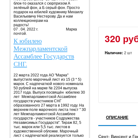
блок-то оказался с сюрпризом А
зелёный фон, а Б серый фон. Просто
подарок на юбилей художнику Михаилу
Васильевичу Нестерову. Да и нам
коллекционерам на
радость!
07 . 04. 2022 г. Марка
почтой.
320 руб
К юбилею
Межпарламентской
Наличие:
2 шт
Ассамблее Государств
СНГ.
22 марта 2022 года АО "Марка"
выпустило марочный лист из 15 (3 * 5)
марок. С надпечаткой нового номинала
50 рублей на марке № 2204 выпуска
2017 года. Выпуск посвящён юбилею 30
лет Межпарламентской Ассамблее
государств участников СНГ
образованного 27 марта в 1992 году. На
верхнем поле марочного листа текст " 30
лет Межпарламентской Ассамблее
ОПИСАНИЕ
государств - участников Содружества
Независимых Государств". Тираж 82, 5
тыс. марок или 5,5 тыс. листов в
художественной обложке. Марочный
лист с надпечаткой реализуется только
Сент- Винсент и Г