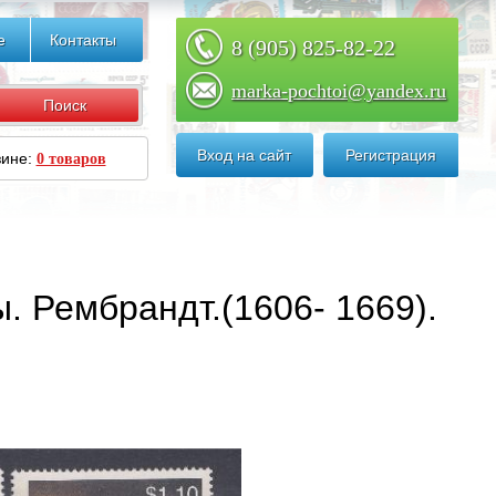
е
Контакты
8 (905) 825-82-22
marka-pochtoi@yandex.ru
Вход на сайт
Регистрация
зине:
0 товаров
. Рембрандт.(1606- 1669).