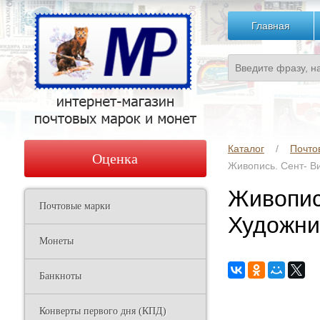
Главная
Каталог
Почто
Оценка
Живопись. Сент- Ви
Живопис
Почтовые марки
Художни
Монеты
Банкноты
Конверты первого дня (КПД)