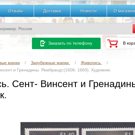
Отзывы
Доставка
Новости
О магазин
Заказать по телефону
В кор
вые марки
Зарубежные марки.
Живопись.
нсент и Гренадины. Рембрандт.(1606- 1669). Художник.
ь. Сент- Винсент и Гренадины
к.