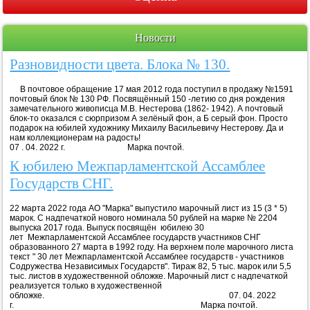
Новости
Разновидности цвета. Блока № 130.
В почтовое обращение 17 мая 2012 года поступил в продажу №1591
почтовый блок № 130 РФ. Посвящённый 150 -летию со дня рождения
замечательного живописца М.В. Нестерова (1862- 1942). А почтовый
блок-то оказался с сюрпризом А зелёный фон, а Б серый фон. Просто
подарок на юбилей художнику Михаилу Васильевичу Нестерову. Да и
нам коллекционерам на радость!
07 . 04. 2022 г. Марка почтой.
К юбилею Межпарламентской Ассамблее
Государств СНГ.
22 марта 2022 года АО "Марка" выпустило марочный лист из 15 (3 * 5)
марок. С надпечаткой нового номинала 50 рублей на марке № 2204
выпуска 2017 года. Выпуск посвящён юбилею 30
лет Межпарламентской Ассамблее государств участников СНГ
образованного 27 марта в 1992 году. На верхнем поле марочного листа
текст " 30 лет Межпарламентской Ассамблее государств - участников
Содружества Независимых Государств". Тираж 82, 5 тыс. марок или 5,5
тыс. листов в художественной обложке. Марочный лист с надпечаткой
реализуется только в художественной
обложке. 07. 04. 2022
г. Марка почтой.