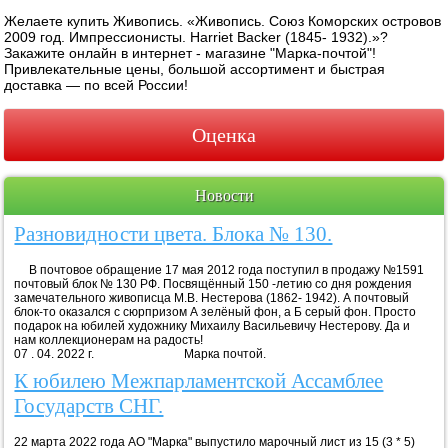
Желаете купить Живопись. «Живопись. Союз Коморских островов
2009 год. Импрессионисты. Harriet Backer (1845- 1932).»?
Закажите онлайн в интернет - магазине "Марка-почтой"!
Привлекательные цены, большой ассортимент и быстрая
доставка — по всей России!
Оценка
Новости
Разновидности цвета. Блока № 130.
В почтовое обращение 17 мая 2012 года поступил в продажу №1591
почтовый блок № 130 РФ. Посвящённый 150 -летию со дня рождения
замечательного живописца М.В. Нестерова (1862- 1942). А почтовый
блок-то оказался с сюрпризом А зелёный фон, а Б серый фон. Просто
подарок на юбилей художнику Михаилу Васильевичу Нестерову. Да и
нам коллекционерам на радость!
07 . 04. 2022 г. Марка почтой.
К юбилею Межпарламентской Ассамблее
Государств СНГ.
22 марта 2022 года АО "Марка" выпустило марочный лист из 15 (3 * 5)