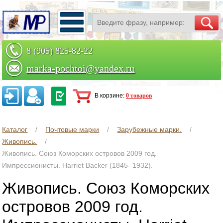
8 (905) 825-82-22
marka-pochtoi@yandex.ru
Заказать по телефону
В корзине:
0 товаров
Каталог
Почтовые марки
Зарубежные марки.
Живопись.
Живопись. Союз Коморских островов 2009 год.
Импрессионисты. Harriet Backer (1845- 1932).
Живопись. Союз Коморских
островов 2009 год.