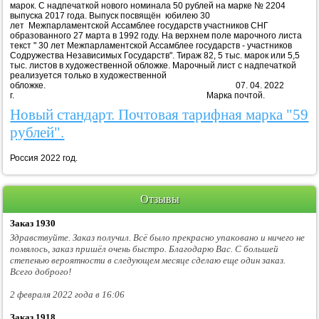
марок. С надпечаткой нового номинала 50 рублей на марке № 2204
выпуска 2017 года. Выпуск посвящён юбилею 30
лет Межпарламентской Ассамблее государств участников СНГ
образованного 27 марта в 1992 году. На верхнем поле марочного листа
текст " 30 лет Межпарламентской Ассамблее государств - участников
Содружества Независимых Государств". Тираж 82, 5 тыс. марок или 5,5
тыс. листов в художественной обложке. Марочный лист с надпечаткой
реализуется только в художественной
обложке. 07. 04. 2022
г. Марка почтой.
Новый стандарт. Почтовая тарифная марка "59
рублей".
Россия 2022 год.
Отзывы
Заказ 1930
Здравствуйте. Заказ получил. Всё было прекрасно упаковано и ничего не
помялось, заказ пришёл очень быстро. Благодарю Вас. С большей
степенью вероятности в следующем месяце сделаю еще один заказ.
Всего доброго!
2 февраля 2022 года в 16:06
Заказ 1918