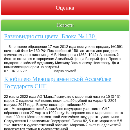
Оценка
Новости
Разновидности цвета. Блока № 130.
В почтовое обращение 17 мая 2012 года поступил в продажу №1591
почтовый блок № 130 РФ. Посвящённый 150 -летию со дня рождения
замечательного живописца М.В. Нестерова (1862- 1942). А почтовый
блок-то оказался с сюрпризом А зелёный фон, а Б серый фон. Просто
подарок на юбилей художнику Михаилу Васильевичу Нестерову. Да и
нам коллекционерам на радость!
07 . 04. 2022 г. Марка почтой.
К юбилею Межпарламентской Ассамблее
Государств СНГ.
22 марта 2022 года АО "Марка" выпустило марочный лист из 15 (3 * 5)
марок. С надпечаткой нового номинала 50 рублей на марке № 2204
выпуска 2017 года. Выпуск посвящён юбилею 30
лет Межпарламентской Ассамблее государств участников СНГ
образованного 27 марта в 1992 году. На верхнем поле марочного листа
текст " 30 лет Межпарламентской Ассамблее государств - участников
Содружества Независимых Государств". Тираж 82, 5 тыс. марок или 5,5
тыс. листов в художественной обложке. Марочный лист с надпечаткой
реализуется только в художественной