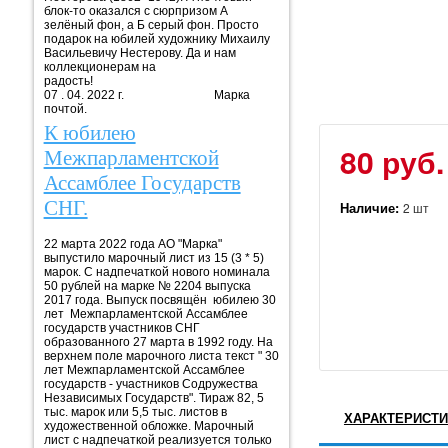
блок-то оказался с сюрпризом А
зелёный фон, а Б серый фон. Просто
подарок на юбилей художнику Михаилу
Васильевичу Нестерову. Да и нам
коллекционерам на
радость!
07 . 04. 2022 г. Марка
почтой.
К юбилею
80 руб.
Межпарламентской
Ассамблее Государств
СНГ.
Наличие:
2 шт
22 марта 2022 года АО "Марка"
выпустило марочный лист из 15 (3 * 5)
марок. С надпечаткой нового номинала
50 рублей на марке № 2204 выпуска
2017 года. Выпуск посвящён юбилею 30
лет Межпарламентской Ассамблее
государств участников СНГ
образованного 27 марта в 1992 году. На
верхнем поле марочного листа текст " 30
лет Межпарламентской Ассамблее
государств - участников Содружества
Независимых Государств". Тираж 82, 5
тыс. марок или 5,5 тыс. листов в
ХАРАКТЕРИСТИ
художественной обложке. Марочный
лист с надпечаткой реализуется только