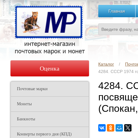
Главная
Каталог
Почто
Оценка
4284. СССР 1974 г
4284. С
Почтовые марки
посвяще
Монеты
(Спокан
Банкноты
Конверты первого дня (КПД)