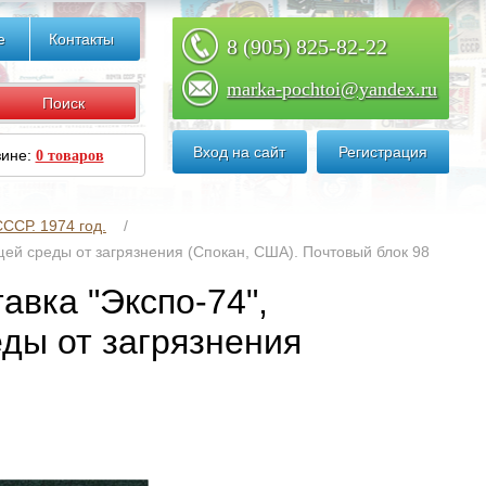
е
Контакты
8 (905) 825-82-22
marka-pochtoi@yandex.ru
Вход на сайт
Регистрация
зине:
0 товаров
ССР. 1974 год.
ей среды от загрязнения (Спокан, США). Почтовый блок 98
авка "Экспо-74",
ды от загрязнения