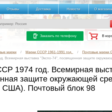
Отзывы
Доставка
Новости
О магазин
Заказать по телефону
В кор
вые марки
Марки СССР 1961-1991 год.
Почтовые марки С
од. Всемирная выставка "Экспо-74", посвященная защите окружающ
ССР 1974 год. Всемирная выст
нная защите окружающей сре
, США). Почтовый блок 98