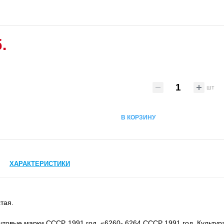
.
шт
В КОРЗИНУ
ХАРАКТЕРИСТИКИ
тая.
товые марки СССР. 1991 год. «6260- 6264 СССР 1991 год. Культура