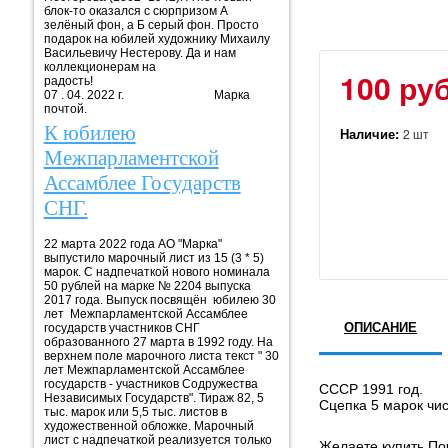
блок-то оказался с сюрпризом А
зелёный фон, а Б серый фон. Просто
подарок на юбилей художнику Михаилу
Васильевичу Нестерову. Да и нам
коллекционерам на
100 руб
радость!
07 . 04. 2022 г. Марка
почтой.
К юбилею
Наличие:
2 шт
Межпарламентской
Ассамблее Государств
СНГ.
22 марта 2022 года АО "Марка"
выпустило марочный лист из 15 (3 * 5)
марок. С надпечаткой нового номинала
50 рублей на марке № 2204 выпуска
2017 года. Выпуск посвящён юбилею 30
лет Межпарламентской Ассамблее
ОПИСАНИЕ
государств участников СНГ
образованного 27 марта в 1992 году. На
верхнем поле марочного листа текст " 30
лет Межпарламентской Ассамблее
государств - участников Содружества
СССР 1991 год.
Независимых Государств". Тираж 82, 5
Сцепка 5 марок чис
тыс. марок или 5,5 тыс. листов в
художественной обложке. Марочный
лист с надпечаткой реализуется только
Желаете купить Поч