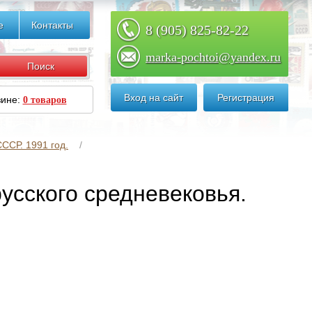
е
Контакты
8 (905) 825-82-22
marka-pochtoi@yandex.ru
Вход на сайт
Регистрация
зине:
0 товаров
ССР. 1991 год.
русского средневековья.