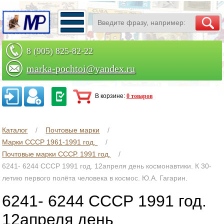
8 (905) 825-82-22
marka-pochtoi@yandex.ru
Заказать по телефону
В корзине:
0 товаров
Каталог
Почтовые марки
Марки СССР 1961-1991 год.
Почтовые марки СССР. 1991 год.
6241- 6244 СССР 1991 год. 12апреля день космонавтики. К 30-
летию первого полёта человека в космос. Ю.А. Гагарин.
6241- 6244 СССР 1991 год.
12апреля день