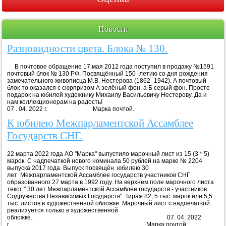
Новости
Разновидности цвета. Блока № 130.
В почтовое обращение 17 мая 2012 года поступил в продажу №1591
почтовый блок № 130 РФ. Посвящённый 150 -летию со дня рождения
замечательного живописца М.В. Нестерова (1862- 1942). А почтовый
блок-то оказался с сюрпризом А зелёный фон, а Б серый фон. Просто
подарок на юбилей художнику Михаилу Васильевичу Нестерову. Да и
нам коллекционерам на радость!
07 . 04. 2022 г. Марка почтой.
К юбилею Межпарламентской Ассамблее
Государств СНГ.
22 марта 2022 года АО "Марка" выпустило марочный лист из 15 (3 * 5)
марок. С надпечаткой нового номинала 50 рублей на марке № 2204
выпуска 2017 года. Выпуск посвящён юбилею 30
лет Межпарламентской Ассамблее государств участников СНГ
образованного 27 марта в 1992 году. На верхнем поле марочного листа
текст " 30 лет Межпарламентской Ассамблее государств - участников
Содружества Независимых Государств". Тираж 82, 5 тыс. марок или 5,5
тыс. листов в художественной обложке. Марочный лист с надпечаткой
реализуется только в художественной
обложке. 07. 04. 2022
г. Марка почтой.