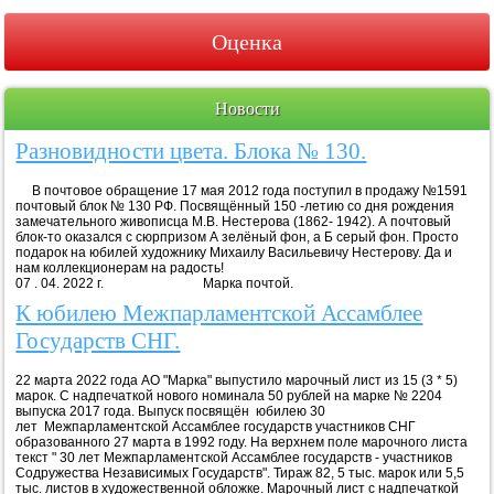
Оценка
Новости
Разновидности цвета. Блока № 130.
В почтовое обращение 17 мая 2012 года поступил в продажу №1591
почтовый блок № 130 РФ. Посвящённый 150 -летию со дня рождения
замечательного живописца М.В. Нестерова (1862- 1942). А почтовый
блок-то оказался с сюрпризом А зелёный фон, а Б серый фон. Просто
подарок на юбилей художнику Михаилу Васильевичу Нестерову. Да и
нам коллекционерам на радость!
07 . 04. 2022 г. Марка почтой.
К юбилею Межпарламентской Ассамблее
Государств СНГ.
22 марта 2022 года АО "Марка" выпустило марочный лист из 15 (3 * 5)
марок. С надпечаткой нового номинала 50 рублей на марке № 2204
выпуска 2017 года. Выпуск посвящён юбилею 30
лет Межпарламентской Ассамблее государств участников СНГ
образованного 27 марта в 1992 году. На верхнем поле марочного листа
текст " 30 лет Межпарламентской Ассамблее государств - участников
Содружества Независимых Государств". Тираж 82, 5 тыс. марок или 5,5
тыс. листов в художественной обложке. Марочный лист с надпечаткой