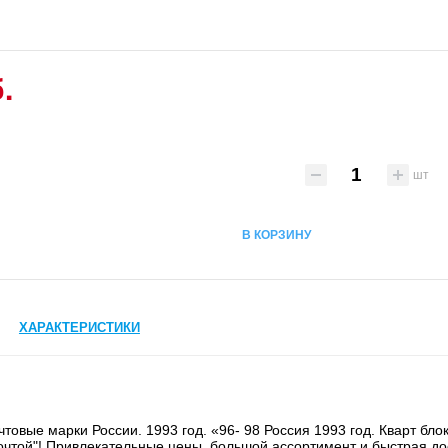
.
шт
В КОРЗИНУ
ХАРАКТЕРИСТИКИ
товые марки России. 1993 год. «96- 98 Россия 1993 год. Кварт бло
очтой"! Привлекательные цены, большой ассортимент и быстрая до