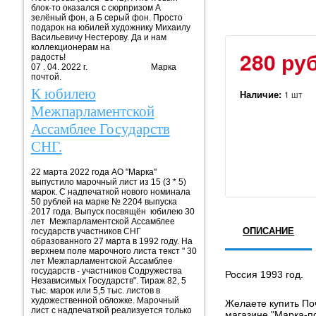
блок-то оказался с сюрпризом А
зелёный фон, а Б серый фон. Просто
подарок на юбилей художнику Михаилу
Васильевичу Нестерову. Да и нам
коллекционерам на
280 руб
радость!
07 . 04. 2022 г. Марка
почтой.
К юбилею
Наличие:
1 шт
Межпарламентской
Ассамблее Государств
СНГ.
22 марта 2022 года АО "Марка"
выпустило марочный лист из 15 (3 * 5)
марок. С надпечаткой нового номинала
50 рублей на марке № 2204 выпуска
2017 года. Выпуск посвящён юбилею 30
лет Межпарламентской Ассамблее
ОПИСАНИЕ
государств участников СНГ
образованного 27 марта в 1992 году. На
верхнем поле марочного листа текст " 30
лет Межпарламентской Ассамблее
государств - участников Содружества
Россия 1993 год.
Независимых Государств". Тираж 82, 5
тыс. марок или 5,5 тыс. листов в
художественной обложке. Марочный
Желаете купить Поч
лист с надпечаткой реализуется только
магазине "Марка-п