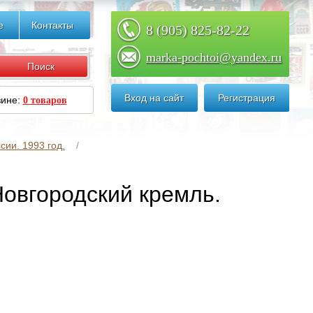
е
Контакты
8 (905) 825-82-22
marka-pochtoi@yandex.ru
Вход на сайт
Регистрация
зине:
0 товаров
сии. 1993 год.
 Новгородский кремль.