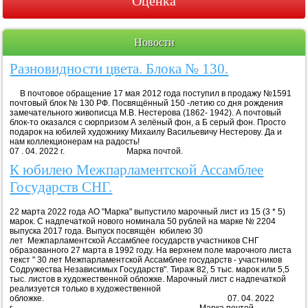
Оценка
Новости
Разновидности цвета. Блока № 130.
В почтовое обращение 17 мая 2012 года поступил в продажу №1591
почтовый блок № 130 РФ. Посвящённый 150 -летию со дня рождения
замечательного живописца М.В. Нестерова (1862- 1942). А почтовый
блок-то оказался с сюрпризом А зелёный фон, а Б серый фон. Просто
подарок на юбилей художнику Михаилу Васильевичу Нестерову. Да и
нам коллекционерам на радость!
07 . 04. 2022 г. Марка почтой.
К юбилею Межпарламентской Ассамблее
Государств СНГ.
22 марта 2022 года АО "Марка" выпустило марочный лист из 15 (3 * 5)
марок. С надпечаткой нового номинала 50 рублей на марке № 2204
выпуска 2017 года. Выпуск посвящён юбилею 30
лет Межпарламентской Ассамблее государств участников СНГ
образованного 27 марта в 1992 году. На верхнем поле марочного листа
текст " 30 лет Межпарламентской Ассамблее государств - участников
Содружества Независимых Государств". Тираж 82, 5 тыс. марок или 5,5
тыс. листов в художественной обложке. Марочный лист с надпечаткой
реализуется только в художественной
обложке. 07. 04. 2022