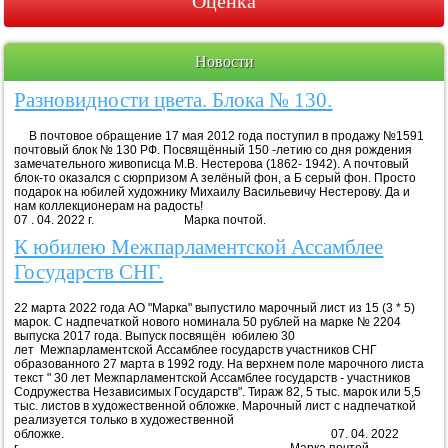
Оценка
Новости
Разновидности цвета. Блока № 130.
В почтовое обращение 17 мая 2012 года поступил в продажу №1591
почтовый блок № 130 РФ. Посвящённый 150 -летию со дня рождения
замечательного живописца М.В. Нестерова (1862- 1942). А почтовый
блок-то оказался с сюрпризом А зелёный фон, а Б серый фон. Просто
подарок на юбилей художнику Михаилу Васильевичу Нестерову. Да и
нам коллекционерам на радость!
07 . 04. 2022 г. Марка почтой.
К юбилею Межпарламентской Ассамблее
Государств СНГ.
22 марта 2022 года АО "Марка" выпустило марочный лист из 15 (3 * 5)
марок. С надпечаткой нового номинала 50 рублей на марке № 2204
выпуска 2017 года. Выпуск посвящён юбилею 30
лет Межпарламентской Ассамблее государств участников СНГ
образованного 27 марта в 1992 году. На верхнем поле марочного листа
текст " 30 лет Межпарламентской Ассамблее государств - участников
Содружества Независимых Государств". Тираж 82, 5 тыс. марок или 5,5
тыс. листов в художественной обложке. Марочный лист с надпечаткой
реализуется только в художественной
обложке. 07. 04. 2022