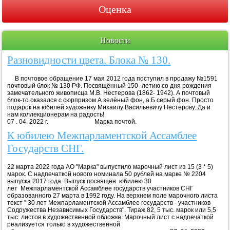
Оценка
Новости
Разновидности цвета. Блока № 130.
В почтовое обращение 17 мая 2012 года поступил в продажу №1591
почтовый блок № 130 РФ. Посвящённый 150 -летию со дня рождения
замечательного живописца М.В. Нестерова (1862- 1942). А почтовый
блок-то оказался с сюрпризом А зелёный фон, а Б серый фон. Просто
подарок на юбилей художнику Михаилу Васильевичу Нестерову. Да и
нам коллекционерам на радость!
07 . 04. 2022 г. Марка почтой.
К юбилею Межпарламентской Ассамблее
Государств СНГ.
22 марта 2022 года АО "Марка" выпустило марочный лист из 15 (3 * 5)
марок. С надпечаткой нового номинала 50 рублей на марке № 2204
выпуска 2017 года. Выпуск посвящён юбилею 30
лет Межпарламентской Ассамблее государств участников СНГ
образованного 27 марта в 1992 году. На верхнем поле марочного листа
текст " 30 лет Межпарламентской Ассамблее государств - участников
Содружества Независимых Государств". Тираж 82, 5 тыс. марок или 5,5
тыс. листов в художественной обложке. Марочный лист с надпечаткой
реализуется только в художественной