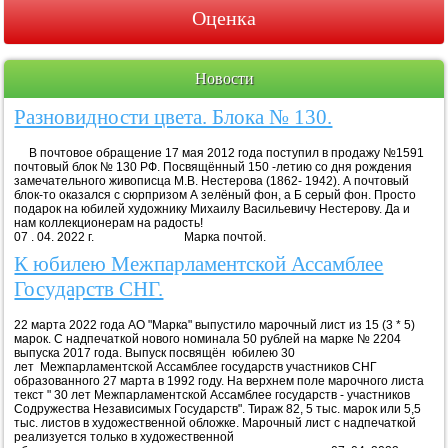
Оценка
Новости
Разновидности цвета. Блока № 130.
В почтовое обращение 17 мая 2012 года поступил в продажу №1591
почтовый блок № 130 РФ. Посвящённый 150 -летию со дня рождения
замечательного живописца М.В. Нестерова (1862- 1942). А почтовый
блок-то оказался с сюрпризом А зелёный фон, а Б серый фон. Просто
подарок на юбилей художнику Михаилу Васильевичу Нестерову. Да и
нам коллекционерам на радость!
07 . 04. 2022 г. Марка почтой.
К юбилею Межпарламентской Ассамблее
Государств СНГ.
22 марта 2022 года АО "Марка" выпустило марочный лист из 15 (3 * 5)
марок. С надпечаткой нового номинала 50 рублей на марке № 2204
выпуска 2017 года. Выпуск посвящён юбилею 30
лет Межпарламентской Ассамблее государств участников СНГ
образованного 27 марта в 1992 году. На верхнем поле марочного листа
текст " 30 лет Межпарламентской Ассамблее государств - участников
Содружества Независимых Государств". Тираж 82, 5 тыс. марок или 5,5
тыс. листов в художественной обложке. Марочный лист с надпечаткой
реализуется только в художественной