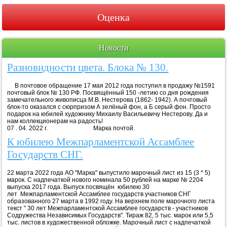
Оценка
Новости
Разновидности цвета. Блока № 130.
В почтовое обращение 17 мая 2012 года поступил в продажу №1591
почтовый блок № 130 РФ. Посвящённый 150 -летию со дня рождения
замечательного живописца М.В. Нестерова (1862- 1942). А почтовый
блок-то оказался с сюрпризом А зелёный фон, а Б серый фон. Просто
подарок на юбилей художнику Михаилу Васильевичу Нестерову. Да и
нам коллекционерам на радость!
07 . 04. 2022 г. Марка почтой.
К юбилею Межпарламентской Ассамблее
Государств СНГ.
22 марта 2022 года АО "Марка" выпустило марочный лист из 15 (3 * 5)
марок. С надпечаткой нового номинала 50 рублей на марке № 2204
выпуска 2017 года. Выпуск посвящён юбилею 30
лет Межпарламентской Ассамблее государств участников СНГ
образованного 27 марта в 1992 году. На верхнем поле марочного листа
текст " 30 лет Межпарламентской Ассамблее государств - участников
Содружества Независимых Государств". Тираж 82, 5 тыс. марок или 5,5
тыс. листов в художественной обложке. Марочный лист с надпечаткой