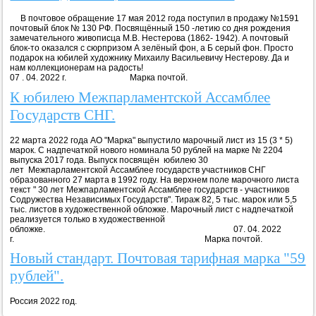
В почтовое обращение 17 мая 2012 года поступил в продажу №1591
почтовый блок № 130 РФ. Посвящённый 150 -летию со дня рождения
замечательного живописца М.В. Нестерова (1862- 1942). А почтовый
блок-то оказался с сюрпризом А зелёный фон, а Б серый фон. Просто
подарок на юбилей художнику Михаилу Васильевичу Нестерову. Да и
нам коллекционерам на радость!
07 . 04. 2022 г. Марка почтой.
К юбилею Межпарламентской Ассамблее
Государств СНГ.
22 марта 2022 года АО "Марка" выпустило марочный лист из 15 (3 * 5)
марок. С надпечаткой нового номинала 50 рублей на марке № 2204
выпуска 2017 года. Выпуск посвящён юбилею 30
лет Межпарламентской Ассамблее государств участников СНГ
образованного 27 марта в 1992 году. На верхнем поле марочного листа
текст " 30 лет Межпарламентской Ассамблее государств - участников
Содружества Независимых Государств". Тираж 82, 5 тыс. марок или 5,5
тыс. листов в художественной обложке. Марочный лист с надпечаткой
реализуется только в художественной
обложке. 07. 04. 2022
г. Марка почтой.
Новый стандарт. Почтовая тарифная марка "59
рублей".
Россия 2022 год.