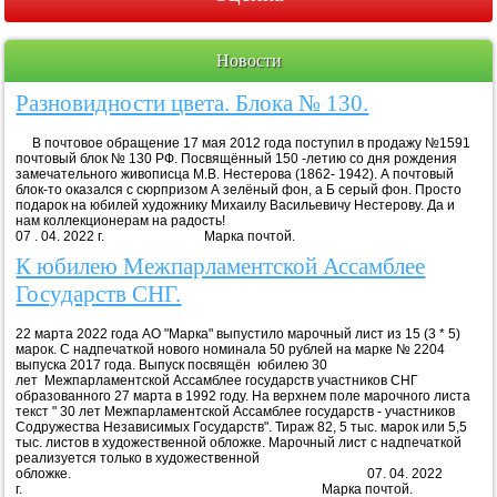
Новости
Разновидности цвета. Блока № 130.
В почтовое обращение 17 мая 2012 года поступил в продажу №1591
почтовый блок № 130 РФ. Посвящённый 150 -летию со дня рождения
замечательного живописца М.В. Нестерова (1862- 1942). А почтовый
блок-то оказался с сюрпризом А зелёный фон, а Б серый фон. Просто
подарок на юбилей художнику Михаилу Васильевичу Нестерову. Да и
нам коллекционерам на радость!
07 . 04. 2022 г. Марка почтой.
К юбилею Межпарламентской Ассамблее
Государств СНГ.
22 марта 2022 года АО "Марка" выпустило марочный лист из 15 (3 * 5)
марок. С надпечаткой нового номинала 50 рублей на марке № 2204
выпуска 2017 года. Выпуск посвящён юбилею 30
лет Межпарламентской Ассамблее государств участников СНГ
образованного 27 марта в 1992 году. На верхнем поле марочного листа
текст " 30 лет Межпарламентской Ассамблее государств - участников
Содружества Независимых Государств". Тираж 82, 5 тыс. марок или 5,5
тыс. листов в художественной обложке. Марочный лист с надпечаткой
реализуется только в художественной
обложке. 07. 04. 2022
г. Марка почтой.