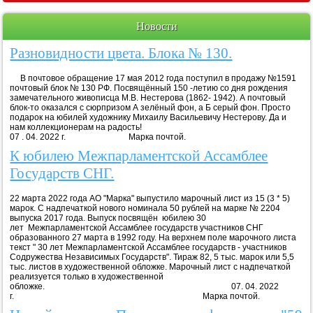
Новости
Разновидности цвета. Блока № 130.
В почтовое обращение 17 мая 2012 года поступил в продажу №1591
почтовый блок № 130 РФ. Посвящённый 150 -летию со дня рождения
замечательного живописца М.В. Нестерова (1862- 1942). А почтовый
блок-то оказался с сюрпризом А зелёный фон, а Б серый фон. Просто
подарок на юбилей художнику Михаилу Васильевичу Нестерову. Да и
нам коллекционерам на радость!
07 . 04. 2022 г. Марка почтой.
К юбилею Межпарламентской Ассамблее
Государств СНГ.
22 марта 2022 года АО "Марка" выпустило марочный лист из 15 (3 * 5)
марок. С надпечаткой нового номинала 50 рублей на марке № 2204
выпуска 2017 года. Выпуск посвящён юбилею 30
лет Межпарламентской Ассамблее государств участников СНГ
образованного 27 марта в 1992 году. На верхнем поле марочного листа
текст " 30 лет Межпарламентской Ассамблее государств - участников
Содружества Независимых Государств". Тираж 82, 5 тыс. марок или 5,5
тыс. листов в художественной обложке. Марочный лист с надпечаткой
реализуется только в художественной
обложке. 07. 04. 2022
г. Марка почтой.