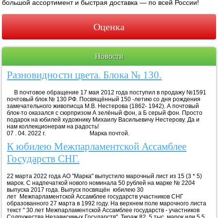
большой ассортимент и быстрая доставка — по всей России!
Оценка
Новости
Разновидности цвета. Блока № 130.
В почтовое обращение 17 мая 2012 года поступил в продажу №1591
почтовый блок № 130 РФ. Посвящённый 150 -летию со дня рождения
замечательного живописца М.В. Нестерова (1862- 1942). А почтовый
блок-то оказался с сюрпризом А зелёный фон, а Б серый фон. Просто
подарок на юбилей художнику Михаилу Васильевичу Нестерову. Да и
нам коллекционерам на радость!
07 . 04. 2022 г. Марка почтой.
К юбилею Межпарламентской Ассамблее
Государств СНГ.
22 марта 2022 года АО "Марка" выпустило марочный лист из 15 (3 * 5)
марок. С надпечаткой нового номинала 50 рублей на марке № 2204
выпуска 2017 года. Выпуск посвящён юбилею 30
лет Межпарламентской Ассамблее государств участников СНГ
образованного 27 марта в 1992 году. На верхнем поле марочного листа
текст " 30 лет Межпарламентской Ассамблее государств - участников
Содружества Независимых Государств". Тираж 82, 5 тыс. марок или 5,5