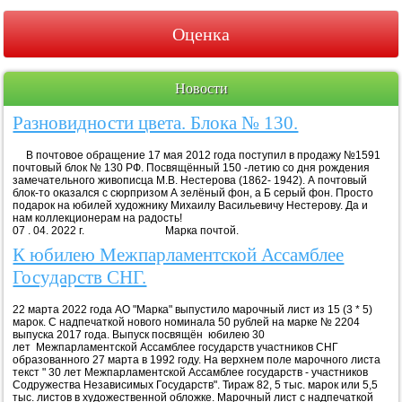
Оценка
Новости
Разновидности цвета. Блока № 130.
В почтовое обращение 17 мая 2012 года поступил в продажу №1591
почтовый блок № 130 РФ. Посвящённый 150 -летию со дня рождения
замечательного живописца М.В. Нестерова (1862- 1942). А почтовый
блок-то оказался с сюрпризом А зелёный фон, а Б серый фон. Просто
подарок на юбилей художнику Михаилу Васильевичу Нестерову. Да и
нам коллекционерам на радость!
07 . 04. 2022 г. Марка почтой.
К юбилею Межпарламентской Ассамблее
Государств СНГ.
22 марта 2022 года АО "Марка" выпустило марочный лист из 15 (3 * 5)
марок. С надпечаткой нового номинала 50 рублей на марке № 2204
выпуска 2017 года. Выпуск посвящён юбилею 30
лет Межпарламентской Ассамблее государств участников СНГ
образованного 27 марта в 1992 году. На верхнем поле марочного листа
текст " 30 лет Межпарламентской Ассамблее государств - участников
Содружества Независимых Государств". Тираж 82, 5 тыс. марок или 5,5
тыс. листов в художественной обложке. Марочный лист с надпечаткой