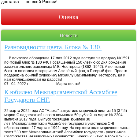
доставка — по всей России!
Оценка
Новости
Разновидности цвета. Блока № 130.
В почтовое обращение 17 мая 2012 года поступил в продажу №1591
почтовый блок № 130 РФ. Посвящённый 150 -летию со дня рождения
замечательного живописца М.В. Нестерова (1862- 1942). А почтовый
блок-то оказался с сюрпризом А зелёный фон, а Б серый фон. Просто
подарок на юбилей художнику Михаилу Васильевичу Нестерову. Да и
нам коллекционерам на радость!
07 . 04. 2022 г. Марка почтой.
К юбилею Межпарламентской Ассамблее
Государств СНГ.
22 марта 2022 года АО "Марка" выпустило марочный лист из 15 (3 * 5)
марок. С надпечаткой нового номинала 50 рублей на марке № 2204
выпуска 2017 года. Выпуск посвящён юбилею 30
лет Межпарламентской Ассамблее государств участников СНГ
образованного 27 марта в 1992 году. На верхнем поле марочного листа
текст " 30 лет Межпарламентской Ассамблее государств - участников
Содружества Независимых Государств". Тираж 82, 5 тыс. марок или 5,5