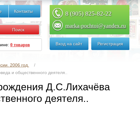
е
Контакты
8 (905) 825-82-22
marka-pochtoi@yandex.ru
Вход на сайт
Регистрация
зине:
0 товаров
сии. 2006 год.
оведа и общественного деятеля..
 рождения Д.С.Лихачёва
твенного деятеля..