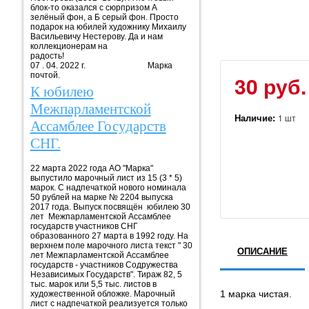
блок-то оказался с сюрпризом А
зелёный фон, а Б серый фон. Просто
подарок на юбилей художнику Михаилу
Васильевичу Нестерову. Да и нам
коллекционерам на
радость!
07 . 04. 2022 г. Марка
почтой.
30 руб.
К юбилею
Межпарламентской
Наличие:
1 шт
Ассамблее Государств
СНГ.
22 марта 2022 года АО "Марка"
выпустило марочный лист из 15 (3 * 5)
марок. С надпечаткой нового номинала
50 рублей на марке № 2204 выпуска
2017 года. Выпуск посвящён юбилею 30
лет Межпарламентской Ассамблее
государств участников СНГ
образованного 27 марта в 1992 году. На
верхнем поле марочного листа текст " 30
ОПИСАНИЕ
лет Межпарламентской Ассамблее
государств - участников Содружества
Независимых Государств". Тираж 82, 5
тыс. марок или 5,5 тыс. листов в
1 марка чистая.
художественной обложке. Марочный
лист с надпечаткой реализуется только