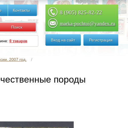
е
Контакты
8 (905) 825-82-22
marka-pochtoi@yandex.ru
Вход на сайт
Регистрация
зине:
0 товаров
сии. 2007 год.
течественные породы