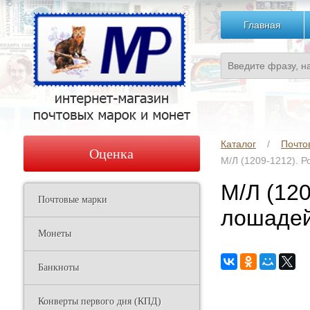
Главная
Каталог
Почто
Оценка
М/Л (1209-1212). 
М/Л (12
Почтовые марки
лошадей
Монеты
Банкноты
Конверты первого дня (КПД)