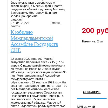
блок-то оказался с сюрпризом А
зелёный фон, а Б серый фон. Просто
подарок на юбилей художнику Михаилу
Васильевичу Нестерову. Да и нам
коллекционерам на
радость!
07 . 04. 2022 г. Марка
почтой.
200 руб
К юбилею
Межпарламентской
Наличие:
2 шт
Ассамблее Государств
СНГ.
22 марта 2022 года АО "Марка"
выпустило марочный лист из 15 (3 * 5)
марок. С надпечаткой нового номинала
50 рублей на марке № 2204 выпуска
2017 года. Выпуск посвящён юбилею 30
лет Межпарламентской Ассамблее
государств участников СНГ
образованного 27 марта в 1992 году. На
верхнем поле марочного листа текст " 30
лет Межпарламентской Ассамблее
ОПИСАНИЕ
государств - участников Содружества
Независимых Государств". Тираж 82, 5
тыс. марок или 5,5 тыс. листов в
художественной обложке. Марочный
лист с надпечаткой реализуется только
М/Л чистый.