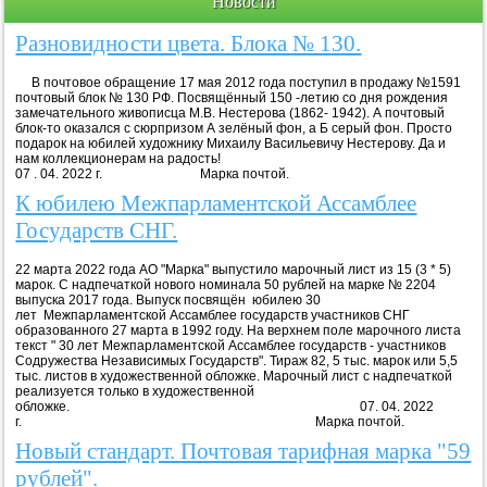
Новости
Разновидности цвета. Блока № 130.
В почтовое обращение 17 мая 2012 года поступил в продажу №1591
почтовый блок № 130 РФ. Посвящённый 150 -летию со дня рождения
замечательного живописца М.В. Нестерова (1862- 1942). А почтовый
блок-то оказался с сюрпризом А зелёный фон, а Б серый фон. Просто
подарок на юбилей художнику Михаилу Васильевичу Нестерову. Да и
нам коллекционерам на радость!
07 . 04. 2022 г. Марка почтой.
К юбилею Межпарламентской Ассамблее
Государств СНГ.
22 марта 2022 года АО "Марка" выпустило марочный лист из 15 (3 * 5)
марок. С надпечаткой нового номинала 50 рублей на марке № 2204
выпуска 2017 года. Выпуск посвящён юбилею 30
лет Межпарламентской Ассамблее государств участников СНГ
образованного 27 марта в 1992 году. На верхнем поле марочного листа
текст " 30 лет Межпарламентской Ассамблее государств - участников
Содружества Независимых Государств". Тираж 82, 5 тыс. марок или 5,5
тыс. листов в художественной обложке. Марочный лист с надпечаткой
реализуется только в художественной
обложке. 07. 04. 2022
г. Марка почтой.
Новый стандарт. Почтовая тарифная марка "59
рублей".