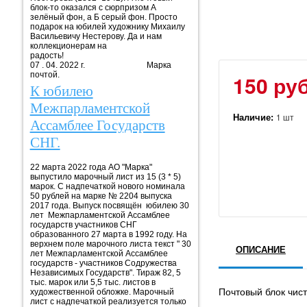
блок-то оказался с сюрпризом А
зелёный фон, а Б серый фон. Просто
подарок на юбилей художнику Михаилу
Васильевичу Нестерову. Да и нам
коллекционерам на
радость!
07 . 04. 2022 г. Марка
почтой.
150 руб
К юбилею
Межпарламентской
Наличие:
1 шт
Ассамблее Государств
СНГ.
22 марта 2022 года АО "Марка"
выпустило марочный лист из 15 (3 * 5)
марок. С надпечаткой нового номинала
50 рублей на марке № 2204 выпуска
2017 года. Выпуск посвящён юбилею 30
лет Межпарламентской Ассамблее
государств участников СНГ
образованного 27 марта в 1992 году. На
верхнем поле марочного листа текст " 30
ОПИСАНИЕ
лет Межпарламентской Ассамблее
государств - участников Содружества
Независимых Государств". Тираж 82, 5
тыс. марок или 5,5 тыс. листов в
Почтовый блок чис
художественной обложке. Марочный
лист с надпечаткой реализуется только