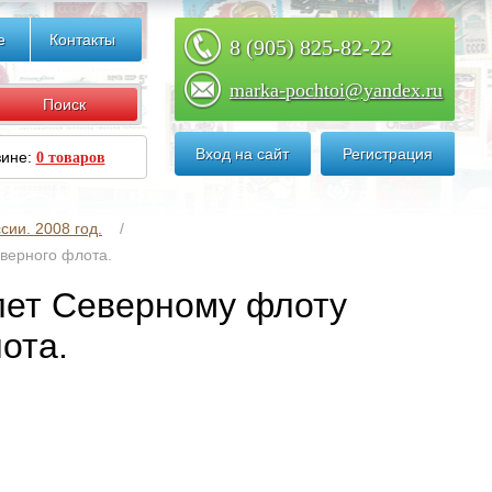
е
Контакты
8 (905) 825-82-22
marka-pochtoi@yandex.ru
Вход на сайт
Регистрация
зине:
0 товаров
сии. 2008 год.
еверного флота.
 лет Северному флоту
ота.