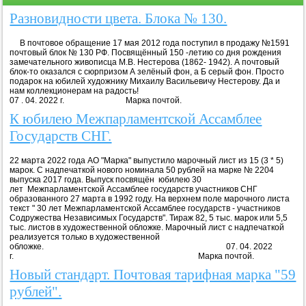
Разновидности цвета. Блока № 130.
В почтовое обращение 17 мая 2012 года поступил в продажу №1591
почтовый блок № 130 РФ. Посвящённый 150 -летию со дня рождения
замечательного живописца М.В. Нестерова (1862- 1942). А почтовый
блок-то оказался с сюрпризом А зелёный фон, а Б серый фон. Просто
подарок на юбилей художнику Михаилу Васильевичу Нестерову. Да и
нам коллекционерам на радость!
07 . 04. 2022 г. Марка почтой.
К юбилею Межпарламентской Ассамблее
Государств СНГ.
22 марта 2022 года АО "Марка" выпустило марочный лист из 15 (3 * 5)
марок. С надпечаткой нового номинала 50 рублей на марке № 2204
выпуска 2017 года. Выпуск посвящён юбилею 30
лет Межпарламентской Ассамблее государств участников СНГ
образованного 27 марта в 1992 году. На верхнем поле марочного листа
текст " 30 лет Межпарламентской Ассамблее государств - участников
Содружества Независимых Государств". Тираж 82, 5 тыс. марок или 5,5
тыс. листов в художественной обложке. Марочный лист с надпечаткой
реализуется только в художественной
обложке. 07. 04. 2022
г. Марка почтой.
Новый стандарт. Почтовая тарифная марка "59
рублей".