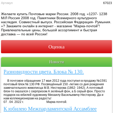
Артикул
67023
Желаете купить Почтовые марки России. 2008 год. «1237- 1238
М/Л Россия 2008 год. Памятники Всемирного культурного
наследия. Совместный выпуск. Российская Федерация- Румыния.
»? Закажите онлайн в интернет - магазине "Марка-почтой"!
Привлекательные цены, большой ассортимент и быстрая
доставка — по всей России!
Оценка
Новости
Разновидности цвета. Блока № 130.
В почтовое обращение 17 мая 2012 года поступил в продажу №1591
почтовый блок № 130 РФ. Посвящённый 150 -летию со дня рождения
замечательного живописца М.В. Нестерова (1862- 1942). А почтовый
блок-то оказался с сюрпризом А зелёный фон, а Б серый фон. Просто
подарок на юбилей художнику Михаилу Васильевичу Нестерову. Да и
нам коллекционерам на радость!
07 . 04. 2022 г. Марка почтой.
К юбилею Межпарламентской Ассамблее