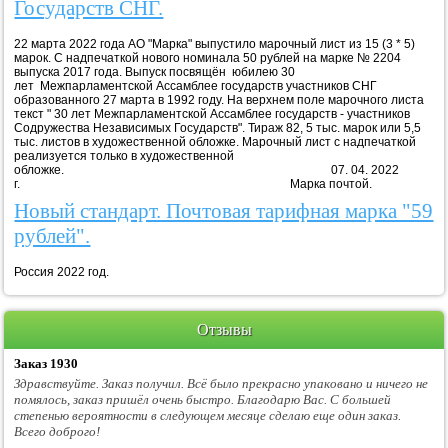
Государств СНГ.
22 марта 2022 года АО "Марка" выпустило марочный лист из 15 (3 * 5)
марок. С надпечаткой нового номинала 50 рублей на марке № 2204
выпуска 2017 года. Выпуск посвящён юбилею 30
лет Межпарламентской Ассамблее государств участников СНГ
образованного 27 марта в 1992 году. На верхнем поле марочного листа
текст " 30 лет Межпарламентской Ассамблее государств - участников
Содружества Независимых Государств". Тираж 82, 5 тыс. марок или 5,5
тыс. листов в художественной обложке. Марочный лист с надпечаткой
реализуется только в художественной
обложке. 07. 04. 2022
г. Марка почтой.
Новый стандарт. Почтовая тарифная марка "59
рублей".
Россия 2022 год.
Отзывы
Заказ 1930
Здравствуйте. Заказ получил. Всё было прекрасно упаковано и ничего не
помялось, заказ пришёл очень быстро. Благодарю Вас. С большей
степенью вероятности в следующем месяце сделаю еще один заказ.
Всего доброго!