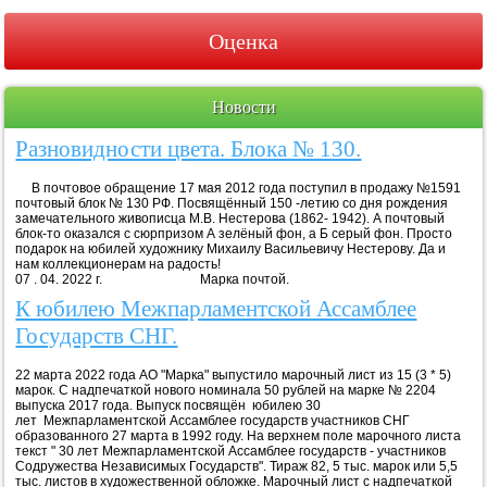
Оценка
Новости
Разновидности цвета. Блока № 130.
В почтовое обращение 17 мая 2012 года поступил в продажу №1591
почтовый блок № 130 РФ. Посвящённый 150 -летию со дня рождения
замечательного живописца М.В. Нестерова (1862- 1942). А почтовый
блок-то оказался с сюрпризом А зелёный фон, а Б серый фон. Просто
подарок на юбилей художнику Михаилу Васильевичу Нестерову. Да и
нам коллекционерам на радость!
07 . 04. 2022 г. Марка почтой.
К юбилею Межпарламентской Ассамблее
Государств СНГ.
22 марта 2022 года АО "Марка" выпустило марочный лист из 15 (3 * 5)
марок. С надпечаткой нового номинала 50 рублей на марке № 2204
выпуска 2017 года. Выпуск посвящён юбилею 30
лет Межпарламентской Ассамблее государств участников СНГ
образованного 27 марта в 1992 году. На верхнем поле марочного листа
текст " 30 лет Межпарламентской Ассамблее государств - участников
Содружества Независимых Государств". Тираж 82, 5 тыс. марок или 5,5
тыс. листов в художественной обложке. Марочный лист с надпечаткой