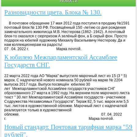
Новости
Разновидности цвета. Блока № 130.
В почтовое обращение 17 мая 2012 года поступил в продажу №1591
почтовый блок № 130 РФ. Посвящённый 150 -летию со дня рождения
замечательного живописца М.В. Нестерова (1862- 1942). А почтовый
блок-то оказался с сюрпризом А зелёный фон, а Б серый фон. Просто
подарок на юбилей художнику Михаилу Васильевичу Нестерову. Да и
нам коллекционерам на радость!
07 . 04. 2022 г. Марка почтой.
К юбилею Межпарламентской Ассамблее
Государств СНГ.
22 марта 2022 года АО "Марка" выпустило марочный лист из 15 (3 * 5)
марок. С надпечаткой нового номинала 50 рублей на марке № 2204
выпуска 2017 года. Выпуск посвящён юбилею 30
лет Межпарламентской Ассамблее государств участников СНГ
образованного 27 марта в 1992 году. На верхнем поле марочного листа
текст " 30 лет Межпарламентской Ассамблее государств - участников
Содружества Независимых Государств". Тираж 82, 5 тыс. марок или 5,5
тыс. листов в художественной обложке. Марочный лист с надпечаткой
реализуется только в художественной
обложке. 07. 04. 2022
г. Марка почтой.
Новый стандарт. Почтовая тарифная марка "59
рублей".