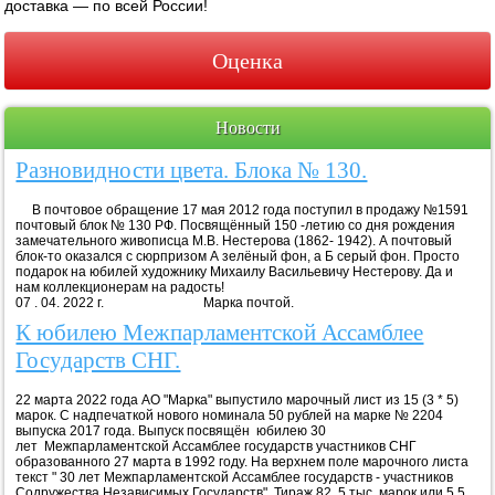
доставка — по всей России!
Оценка
Новости
Разновидности цвета. Блока № 130.
В почтовое обращение 17 мая 2012 года поступил в продажу №1591
почтовый блок № 130 РФ. Посвящённый 150 -летию со дня рождения
замечательного живописца М.В. Нестерова (1862- 1942). А почтовый
блок-то оказался с сюрпризом А зелёный фон, а Б серый фон. Просто
подарок на юбилей художнику Михаилу Васильевичу Нестерову. Да и
нам коллекционерам на радость!
07 . 04. 2022 г. Марка почтой.
К юбилею Межпарламентской Ассамблее
Государств СНГ.
22 марта 2022 года АО "Марка" выпустило марочный лист из 15 (3 * 5)
марок. С надпечаткой нового номинала 50 рублей на марке № 2204
выпуска 2017 года. Выпуск посвящён юбилею 30
лет Межпарламентской Ассамблее государств участников СНГ
образованного 27 марта в 1992 году. На верхнем поле марочного листа
текст " 30 лет Межпарламентской Ассамблее государств - участников
Содружества Независимых Государств". Тираж 82, 5 тыс. марок или 5,5