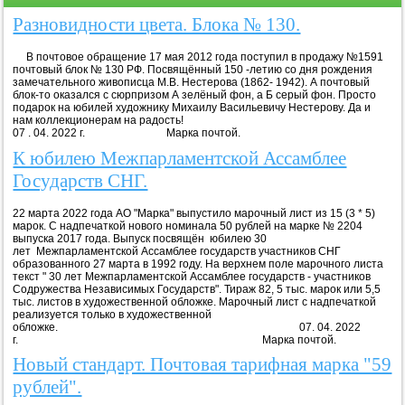
Разновидности цвета. Блока № 130.
В почтовое обращение 17 мая 2012 года поступил в продажу №1591
почтовый блок № 130 РФ. Посвящённый 150 -летию со дня рождения
замечательного живописца М.В. Нестерова (1862- 1942). А почтовый
блок-то оказался с сюрпризом А зелёный фон, а Б серый фон. Просто
подарок на юбилей художнику Михаилу Васильевичу Нестерову. Да и
нам коллекционерам на радость!
07 . 04. 2022 г. Марка почтой.
К юбилею Межпарламентской Ассамблее
Государств СНГ.
22 марта 2022 года АО "Марка" выпустило марочный лист из 15 (3 * 5)
марок. С надпечаткой нового номинала 50 рублей на марке № 2204
выпуска 2017 года. Выпуск посвящён юбилею 30
лет Межпарламентской Ассамблее государств участников СНГ
образованного 27 марта в 1992 году. На верхнем поле марочного листа
текст " 30 лет Межпарламентской Ассамблее государств - участников
Содружества Независимых Государств". Тираж 82, 5 тыс. марок или 5,5
тыс. листов в художественной обложке. Марочный лист с надпечаткой
реализуется только в художественной
обложке. 07. 04. 2022
г. Марка почтой.
Новый стандарт. Почтовая тарифная марка "59
рублей".