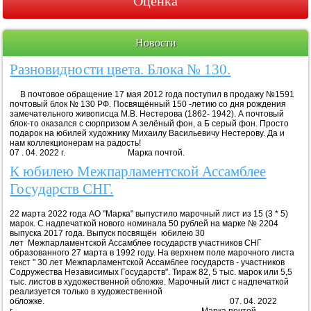
Оценка
Новости
Разновидности цвета. Блока № 130.
В почтовое обращение 17 мая 2012 года поступил в продажу №1591
почтовый блок № 130 РФ. Посвящённый 150 -летию со дня рождения
замечательного живописца М.В. Нестерова (1862- 1942). А почтовый
блок-то оказался с сюрпризом А зелёный фон, а Б серый фон. Просто
подарок на юбилей художнику Михаилу Васильевичу Нестерову. Да и
нам коллекционерам на радость!
07 . 04. 2022 г. Марка почтой.
К юбилею Межпарламентской Ассамблее
Государств СНГ.
22 марта 2022 года АО "Марка" выпустило марочный лист из 15 (3 * 5)
марок. С надпечаткой нового номинала 50 рублей на марке № 2204
выпуска 2017 года. Выпуск посвящён юбилею 30
лет Межпарламентской Ассамблее государств участников СНГ
образованного 27 марта в 1992 году. На верхнем поле марочного листа
текст " 30 лет Межпарламентской Ассамблее государств - участников
Содружества Независимых Государств". Тираж 82, 5 тыс. марок или 5,5
тыс. листов в художественной обложке. Марочный лист с надпечаткой
реализуется только в художественной
обложке. 07. 04. 2022