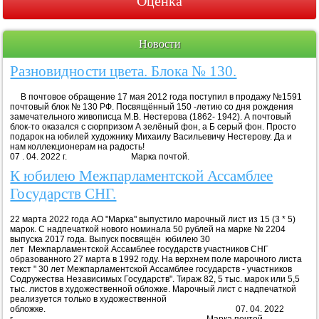
Оценка
Новости
Разновидности цвета. Блока № 130.
В почтовое обращение 17 мая 2012 года поступил в продажу №1591
почтовый блок № 130 РФ. Посвящённый 150 -летию со дня рождения
замечательного живописца М.В. Нестерова (1862- 1942). А почтовый
блок-то оказался с сюрпризом А зелёный фон, а Б серый фон. Просто
подарок на юбилей художнику Михаилу Васильевичу Нестерову. Да и
нам коллекционерам на радость!
07 . 04. 2022 г. Марка почтой.
К юбилею Межпарламентской Ассамблее
Государств СНГ.
22 марта 2022 года АО "Марка" выпустило марочный лист из 15 (3 * 5)
марок. С надпечаткой нового номинала 50 рублей на марке № 2204
выпуска 2017 года. Выпуск посвящён юбилею 30
лет Межпарламентской Ассамблее государств участников СНГ
образованного 27 марта в 1992 году. На верхнем поле марочного листа
текст " 30 лет Межпарламентской Ассамблее государств - участников
Содружества Независимых Государств". Тираж 82, 5 тыс. марок или 5,5
тыс. листов в художественной обложке. Марочный лист с надпечаткой
реализуется только в художественной
обложке. 07. 04. 2022